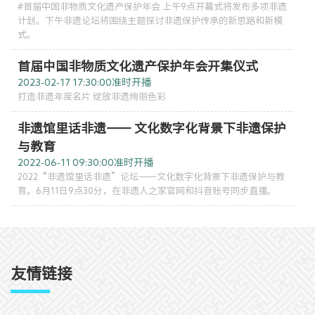
#首届中国非物质文化遗产保护年会 上午9点开幕式将发布多项非遗
计划。下午非遗论坛将围绕主题探讨非遗保护传承的新思路和新模
非遗
大数据
式。
首届中国非物质文化遗产保护年会开集仪式
2023-02-17 17:30:00
准时开播
打造非遗年度名片 绽放非遗绚丽色彩
非遗馆里话非遗—— 文化数字化背景下非遗保护
与教育
2022-06-11 09:30:00
准时开播
2022“非遗馆里话非遗”论坛——文化数字化背景下非遗保护与教
育。6月11日9点30分，在非遗人之家官网和抖音账号同步直播。
友情链接