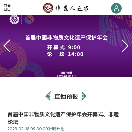
首页
非遗
快线
非遗
荣誉榜
非遗
大学堂
非遗
数字体验
非遗
旅游
直播预报
非遗
交流
首届中国非物质文化遗产保护年会开幕式、非遗
非遗
大集
论坛
2023-02-18 09:00:00
准时开播
非遗
后援团