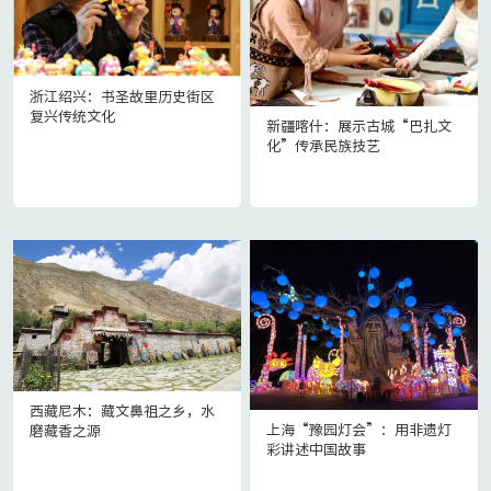
非遗
大数据
浙江绍兴：书圣故里历史街区
复兴传统文化
新疆喀什：展示古城“巴扎文
化”传承民族技艺
西藏尼木：藏文鼻祖之乡，水
上海“豫园灯会”：用非遗灯
磨藏香之源
彩讲述中国故事