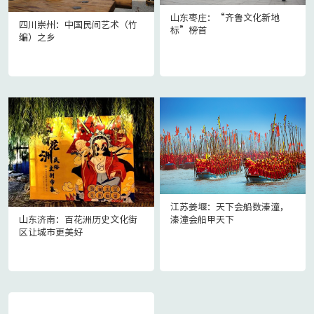
山东枣庄：“齐鲁文化新地
四川崇州：中国民间艺术（竹
标”榜首
编）之乡
江苏姜堰：天下会船数溱潼，
山东济南：百花洲历史文化街
溱潼会船甲天下
区让城市更美好