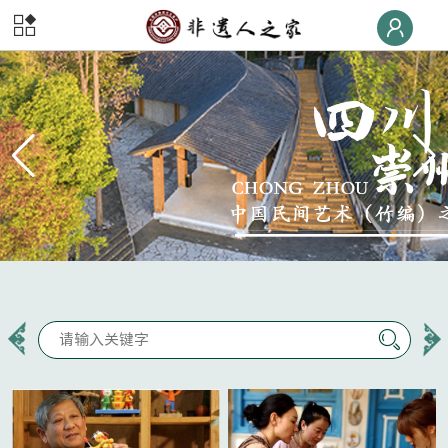
首页
非遗
快线
非遗
荣誉榜
非遗
大学堂
非遗
数字体验
非遗
旅游
非遗
交流
非遗
大集
非遗
后援团