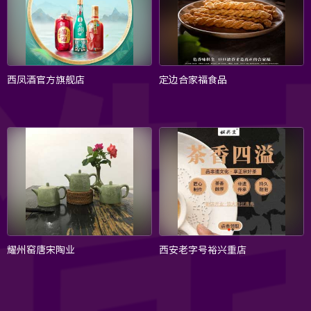
西凤酒官方旗舰店
定边合家福食品
耀州窑唐宋陶业
西安老字号裕兴重店