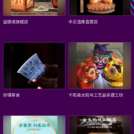
非遗
大数据
益德成旗舰店
中正造像直营店
妙璞茶舍
千阳县太阳鸟工艺品非遗工坊