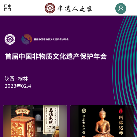
首页
非遗
快线
非遗
荣誉榜
非遗
大学堂
非遗
数字体验
陕西 · 榆林
2023年02月
非遗
旅游
非遗
交流
非遗
大集
非遗
后援团