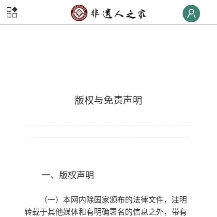
首页
非遗
快线
非遗
荣誉榜
非遗
大学堂
版权与免责声明
非遗
数字体验
---------------------------------------------------------------------
-------------------------------------------------------------------
非遗
旅游
非遗
交流
一、版权声明
非遗
大集
（一）本网内除国家颁布的法律文件，注明
转载于其他媒体和有明确署名的信息之外，带有
非遗
后援团